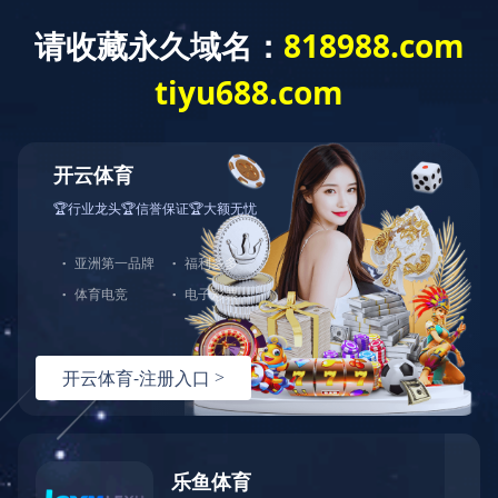
欢迎光临米兰体育官方网站！
米兰（中国）
产品中心
公司
HOME
PRODCT
AB
米兰体育
公司
中型货架
销售
重型货架
营业执
阁楼货架
在线留言
公司概况
贯通货架
公司简介
流利货架
销售网络
产品名称
产品名称：