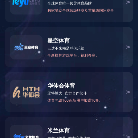
营业执照公示
悬臂货架
联系人
联系人：
模具货架
新闻资讯
座机/手机号码
电话：
仓储货架是物流存放的基础！
穿梭式货架
邮箱
邮箱：
谈谈仓储货架的特点和优势
窄巷道货架
谈谈重型货架价格计算方法
请在此输入留
汽车4s店货架
使用货架的安全知识
尽快与您联系
定做仓库货架的规划要点
堆货架
留言内容：
论仓储货架的特点用途和发展...
钢平台
联系我们
钢托盘
验证码：
米兰体育
展示架
销售一部：
电话：0531-61313809
超市货架
手机：15969693921
移动密集架
销售二部：
电话：0531-86555980